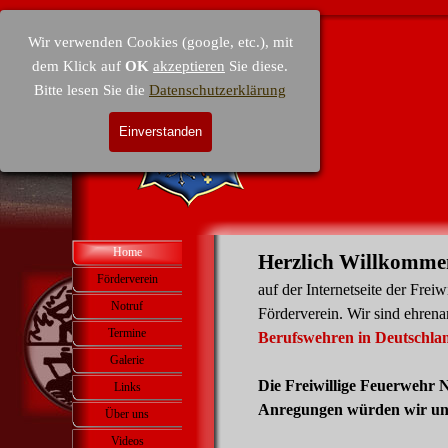
Direkt zum Seiteninhalt
Wir verwenden Cookies (google, etc.), mit
dem Klick auf
OK
akzeptieren
Sie diese.
Bitte lesen Sie die
Datenschutzerklärung
Einverstanden
Menü überspringen
Home
Herzlich Willkomme
Förderverein
▼
auf der Internetseite der Fre
Notruf
Förderverein. Wir sind ehren
Termine
▼
Berufswehren in Deutschland
Galerie
▼
Die Freiwillige Feuerwehr N
Links
Anregungen würden wir uns
Über uns
▼
Videos