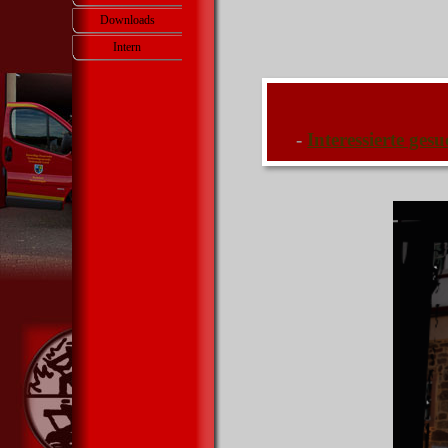
Downloads
Intern
▼
-
Interessierte ges