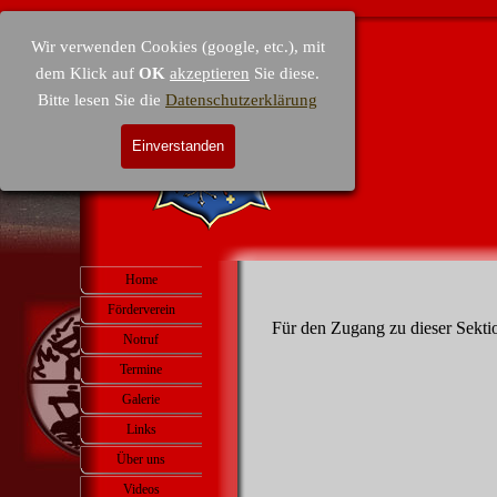
Direkt zum Seiteninhalt
Wir verwenden Cookies (google, etc.), mit
dem Klick auf
OK
akzeptieren
Sie diese.
Bitte lesen Sie die
Datenschutzerklärung
Einverstanden
Menü überspringen
Home
Förderverein
▼
Für den Zugang zu dieser Sekti
Notruf
Termine
▼
Galerie
▼
Links
Über uns
▼
Videos