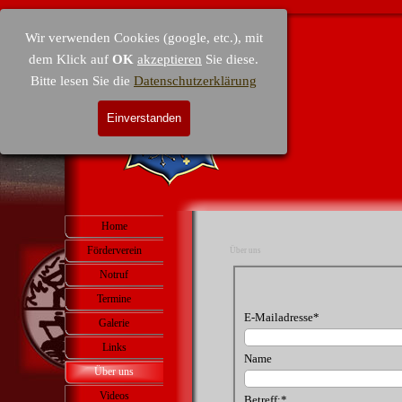
Direkt zum Seiteninhalt
Wir verwenden Cookies (google, etc.), mit
dem Klick auf
OK
akzeptieren
Sie diese.
Bitte lesen Sie die
Datenschutzerklärung
Einverstanden
Menü überspringen
Home
Förderverein
▼
Über uns
Notruf
Termine
▼
E-Mailadresse
*
Galerie
▼
Links
Name
Über uns
▼
Videos
Betreff:
*