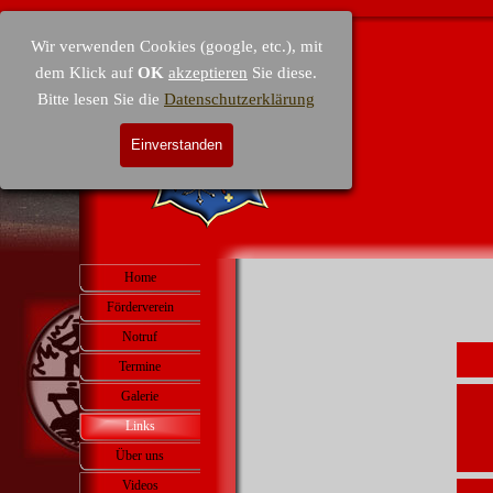
Direkt zum Seiteninhalt
Wir verwenden Cookies (google, etc.), mit
dem Klick auf
OK
akzeptieren
Sie diese.
Bitte lesen Sie die
Datenschutzerklärung
Einverstanden
Menü überspringen
Home
Förderverein
▼
Notruf
Termine
▼
Galerie
▼
Links
Über uns
▼
Videos