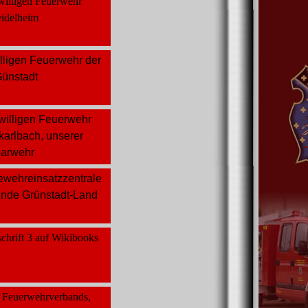
willigen Feuerwehr
eidelheim
lligen Feuerwehr der
Günstadt
willigen Feuerwehr
karlbach, unserer
arwehr
ewehreinsatzzentrale
nde Grünstadt-Land
chrift 3 auf Wikibooks
 Feuerwehrverbands,