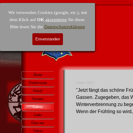
Direkt zum Seiteninhalt
Wir verwenden Cookies (google, etc.), mit
dem Klick auf
OK
akzeptieren
Sie diese.
Bitte lesen Sie die
Datenschutzerklärung
Einverstanden
Menü überspringen
Home
Förderverein
▼
Galerie > 2016
"Jetzt fängt das schöne Frü
Notruf
Gassen. Zugegeben, das Wet
Termine
▼
Winterverbrennung zu beg
Galerie
▼
Wenn der Frühling so wird,
Links
Über uns
▼
Videos