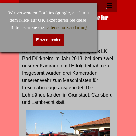
Direkt zum Seiteninhalt
Menü überspringen
Wir verwenden Cookies (google, etc.), mit
dem Klick auf
OK
akzeptieren
Sie diese.
Bitte lesen Sie die
Datenschutzerklärung
Maschinisten 2013
Einverstanden
Galerie > 2013
Der erste Maschinistenlehrgang des LK
Bad Dürkheim im Jahr 2013, bei dem zwei
unserer Kamraden mit Erfolg teilnahmen.
Insgesamt wurden drei Kameraden
unserer Wehr zum Maschinisten für
Löschfahrzeuge ausgebildet. Die
Lehrgänge fanden in Grünstadt, Carlsberg
und Lambrecht statt.